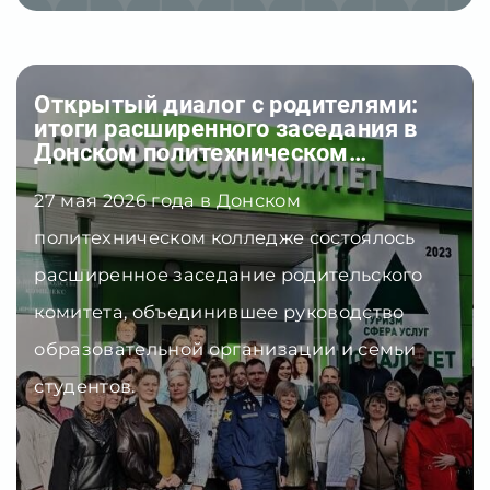
В колледже завершился проект
«Первая профессия»
27 мая 2026 года в Донском состоялся
финальный этап обучения в рамках
проекта «Первая профессия». Этот проект
уже несколько лет помогает
старшеклассникам города познакомиться
с востребованными специальностями и
получить реальные профессиональные
навыки ещё до окончания школы.