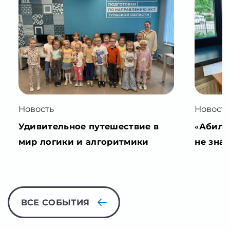
Новость
Новость
Удивительное путешествие в
«Абилим
мир логики и алгоритмики
не знае
ВСЕ СОБЫТИЯ
1557
ОБРАТИВШИХСЯ В ЦОПП