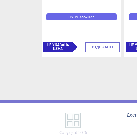
Очно-заочная
НЕ УКАЗАНА
НЕ У
ПОДРОБНЕЕ
ЦЕНА
Ц
Досту
Copyright 2026
Центр опережающей
профессиональной подготовки
по направлению ИКТ Тульской
области