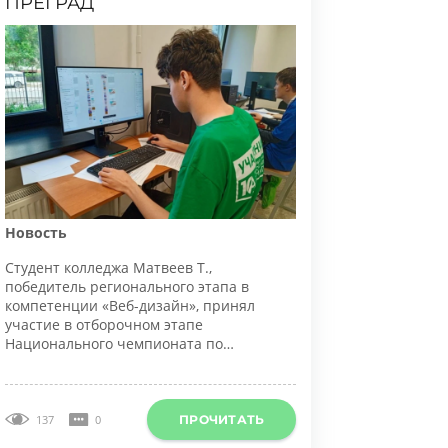
овость
тудент колледжа Матвеев Т.,
обедитель регионального этапа в
омпетенции «Веб-дизайн», принял
частие в отборочном этапе
ационального чемпионата по
рофессиональному мастерству среди
нвалидов и людей с ограниченными
озможностями здоровья «Абилимпикс».
ПРОЧИТАТЬ
137
0