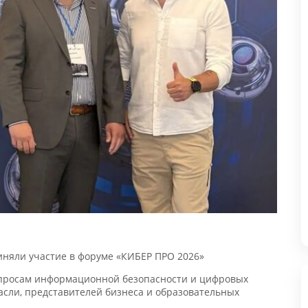
Н
2
п
з
"
л
яли участие в форуме «КИБЕР ПРО 2026»
росам информационной безопасности и цифровых
«
сли, представителей бизнеса и образовательных
М