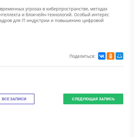
ременных угрозах в киберпространстве, методах
теллекта и блокчейн-технологий. Особый интерес
адров для IT-индустрии и повышению цифровой
Поделиться:
Н
С
п
к
у
ВСЕ ЗАПИСИ
СЛЕДУЮЩАЯ ЗАПИСЬ
Н
п
и
в