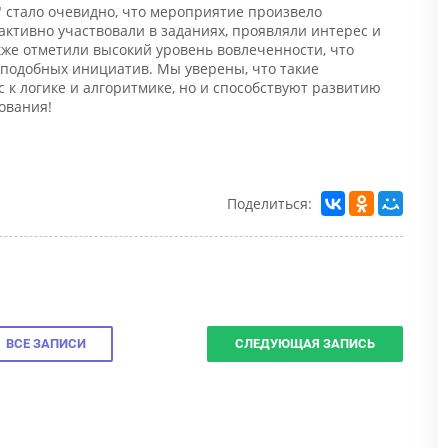
тивно участвовали в заданиях, проявляли интерес и
е отметили высокий уровень вовлеченности, что
подобных инициатив. Мы уверены, что такие
 логике и алгоритмике, но и способствуют развитию
вания!
Поделиться:
Н
С
п
к
у
Н
ВСЕ ЗАПИСИ
СЛЕДУЮЩАЯ ЗАПИСЬ
п
и
в