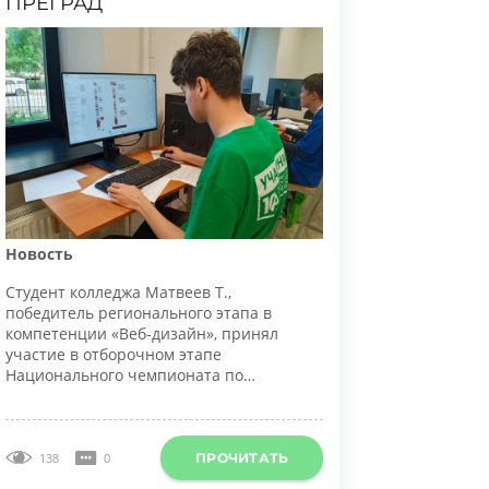
овость
тудент колледжа Матвеев Т.,
обедитель регионального этапа в
омпетенции «Веб-дизайн», принял
частие в отборочном этапе
ационального чемпионата по
рофессиональному мастерству среди
нвалидов и людей с ограниченными
озможностями здоровья «Абилимпикс».
ПРОЧИТАТЬ
138
0