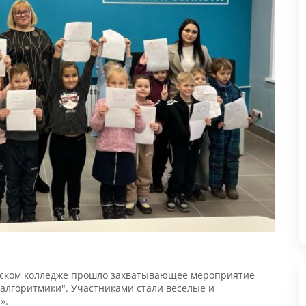
Н
2
п
з
"
л
еском колледже прошло захватывающее мероприятие
«
лгоритмики". Участниками стали веселые и
М
.
стало очевидно, что мероприятие произвело