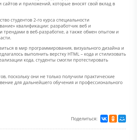
во студентов 2-го курса специальности
ние» квалификации: разработчик веб и
рендами в веб-разработке, а также обмен опытом и
сти.
ться в мир программирования, визуального дизайна и
лагалось выполнить верстку HTML – кода и стилизовать
ализации кода, студенты смогли протестировать
Н
в, поскольку они не только получили практические
ение для дальнейшего обучения и профессионального
С
п
к
у
Н
п
Поделиться:
и
в