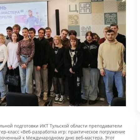
Н
2
п
з
"
л
ной подготовки ИКТ Тульской области преподаватели
«
р-класс «Веб-разработка игр: практическое погружение
М
роченный к Международному дню веб-мастера. Этот
айтов и приложений, которые вносят свой вклад в