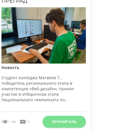
овость
тудент колледжа Матвеев Т.,
обедитель регионального этапа в
омпетенции «Веб-дизайн», принял
частие в отборочном этапе
ационального чемпионата по
рофессиональному мастерству среди
нвалидов и людей с ограниченными
озможностями здоровья «Абилимпикс».
ПРОЧИТАТЬ
139
0