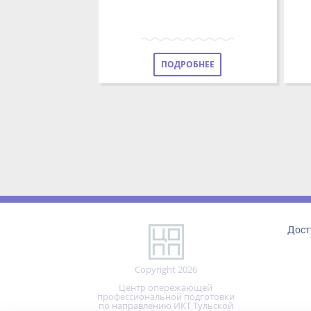
ПОДРОБНЕЕ
Досту
Copyright 2026
Центр опережающей
профессиональной подготовки
по направлению ИКТ Тульской
области
Реализовано на технологиях
Мы используем файлы cookie.