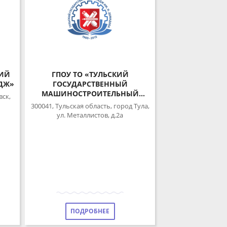
Й
ГПОУ ТО «ТУЛЬСКИЙ
Ж»
ГОСУДАРСТВЕННЫЙ
МАШИНОСТРОИТЕЛЬНЫЙ
,
КОЛЛЕДЖ ИМЕНИ НИКИТЫ
300041, Тульская область, город Тула,
ДЕМИДОВА»
ул. Металлистов, д.2а
ПОДРОБНЕЕ