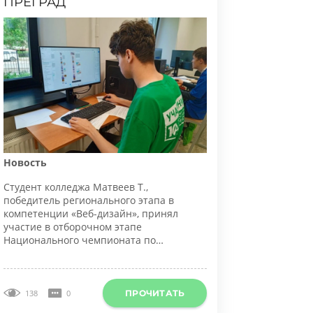
овость
тудент колледжа Матвеев Т.,
обедитель регионального этапа в
омпетенции «Веб-дизайн», принял
частие в отборочном этапе
ационального чемпионата по
рофессиональному мастерству среди
нвалидов и людей с ограниченными
озможностями здоровья «Абилимпикс».
ПРОЧИТАТЬ
138
0