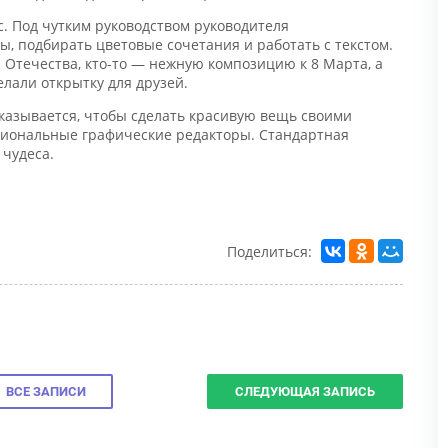
. Под чутким руководством руководителя
 подбирать цветовые сочетания и работать с текстом.
Отечества, кто-то — нежную композицию к 8 Марта, а
али открытку для друзей.
азывается, чтобы сделать красивую вещь своими
иональные графические редакторы. Стандартная
удеса.
Н
Поделиться:
С
п
к
у
Н
п
и
ВСЕ ЗАПИСИ
СЛЕДУЮЩАЯ ЗАПИСЬ
в