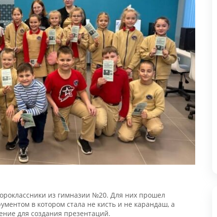
Н
2
п
з
"
л
роклассники из гимназии №20. Для них прошел
«
ментом в котором стала не кисть и не карандаш, а
М
ие для создания презентаций.