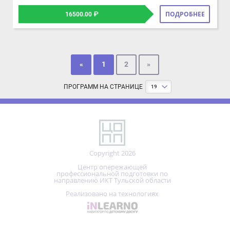
Copyright 2026
Центр опережающей
профессиональной подготовки по
направлению ИКТ Тульской области
Реализовано на технологиях
Доступная среда
Правила сайта и политика конфиденциальности
Мы используем файлы cookie.
+7 (487)
465-15-80
Центр опережающей профессиональной подготовки использует
cookie (файлы с данными о прошлых посещениях сайта) для ведения
статистики и для улучшения работы сайта в соответствии с
политикой конфиденциальности:
ПОНЯТНО!